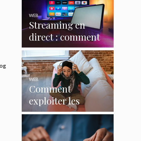
WEB
Streaming en
direct : comment
le web redéfinit les
émissions et
log
programmes TV ?
WEB
Comment
exploiter les
casques gaming
pour créer du
contenu viral ?