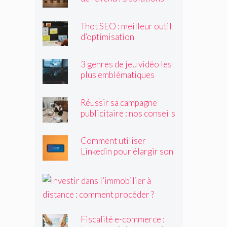
accessibles à tous
Thot SEO : meilleur outil
d’optimisation
sémantique
3 genres de jeu vidéo les
plus emblématiques
Réussir sa campagne
publicitaire : nos conseils
Comment utiliser
Linkedin pour élargir son
réseau et trouver des
clients ?
I
n
v
e
Fiscalité e-commerce :
s