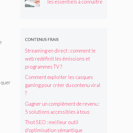
les essentiels à connaître
t
i
r
d
a
n
CONTENUS FRAIS
s
e
l
Streaming en direct : comment le
’
web redéfinit les émissions et
i
m
programmes TV ?
m
Comment exploiter les casques
o
liquer
b
gaming pour créer du contenu viral
i
?
l
i
Gagner un complément de revenu :
e
5 solutions accessibles à tous
r
à
Thot SEO : meilleur outil
d
d’optimisation sémantique