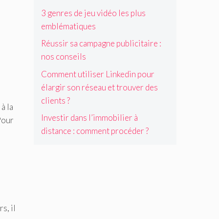
i
s
3 genres de jeu vidéo les plus
t
emblématiques
a
n
Réussir sa campagne publicitaire :
c
nos conseils
e
:
Comment utiliser Linkedin pour
c
élargir son réseau et trouver des
o
clients ?
m
 à la
m
Investir dans l’immobilier à
Pour
e
distance : comment procéder ?
n
t
p
r
o
c
é
d
s, il
e