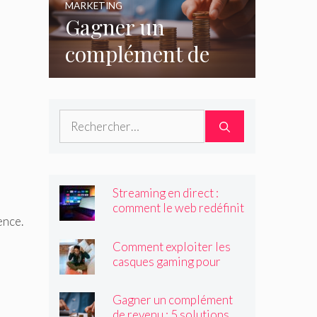
MARKETING
Gagner un
complément de
revenu : 5
solutions
Rechercher :
accessibles à tous
Streaming en direct :
comment le web redéfinit
ence.
les émissions et
programmes TV ?
Comment exploiter les
casques gaming pour
créer du contenu viral ?
Gagner un complément
de revenu : 5 solutions