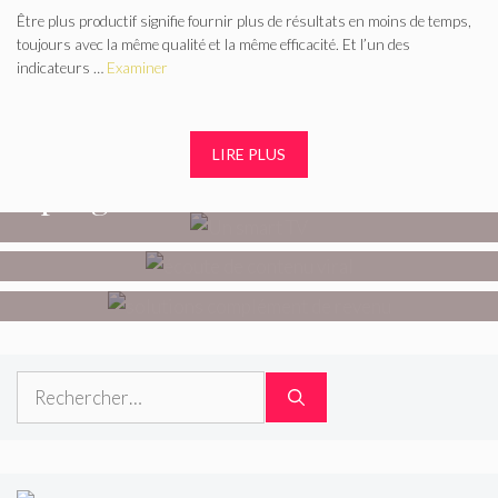
Être plus productif signifie fournir plus de résultats en moins de temps,
toujours avec la même qualité et la même efficacité. Et l’un des
WEB
Streaming en direct :
indicateurs …
Examiner
comment le web redéfinit
WEB
Comment exploiter les
les émissions et
LIRE PLUS
MARKETING
Gagner un complément de
casques gaming pour créer
programmes TV ?
revenu : 5 solutions
du contenu viral ?
accessibles à tous
Rechercher :