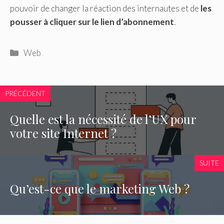
pouvoir de changer la réaction des internautes et de
les
pousser à cliquer sur le lien d’abonnement
.
Catégories
Web
PRÉCÉDENT
Quelle est la nécessité de l’UX pour
votre site Internet ?
SUITE
Qu’est-ce que le marketing Web ?