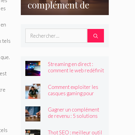
 les
complément de
les
revenu : 5
 en
solutions
Rechercher :
accessibles à tous
x tels
ique.
Streaming en direct :
comment le web redéfinit
 est
les émissions et
programmes TV ?
Comment exploiter les
tre
casques gaming pour
créer du contenu viral ?
Gagner un complément
de revenu : 5 solutions
accessibles à tous
tels
Thot SEO : meilleur outil