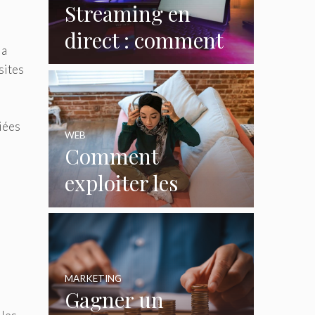
Streaming en
direct : comment
la
le web redéfinit les
sites
émissions et
s
programmes TV ?
iées
WEB
Comment
exploiter les
casques gaming
pour créer du
contenu viral ?
MARKETING
Gagner un