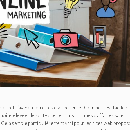
ternet s’avèrent être des escroqueries. Comme il est facile d
e moins élevée, de sorte que certains hommes d’affaires sans
 Cela semble particulièrement vrai pour les sites web propos