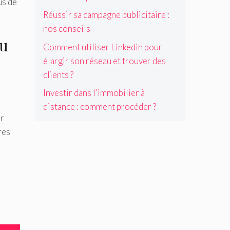
us de
a
n
Réussir sa campagne publicitaire :
c
nos conseils
e
du
:
Comment utiliser Linkedin pour
c
élargir son réseau et trouver des
o
clients ?
m
m
Investir dans l’immobilier à
e
distance : comment procéder ?
n
ur
t
res
p
r
o
c
é
d
e
r
?