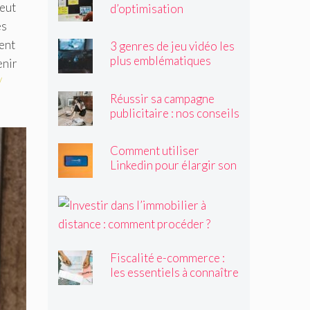
peut
d’optimisation
sémantique
es
tent
3 genres de jeu vidéo les
plus emblématiques
enir
/
Réussir sa campagne
publicitaire : nos conseils
Comment utiliser
Linkedin pour élargir son
réseau et trouver des
clients ?
I
n
v
e
Fiscalité e-commerce :
s
les essentiels à connaître
t
i
r