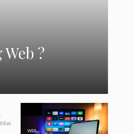
g Web ?
e
e
médias
WEB