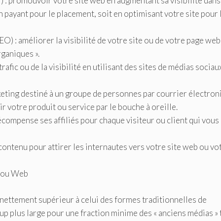
: promouvoir votre site web en augmentant sa visibilité dans
 payant pour le placement, soit en optimisant votre site pour 
) : améliorer la visibilité de votre site ou de votre page web
ganiques ».
afic ou de la visibilité en utilisant des sites de médias sociau
keting destiné à un groupe de personnes par courrier électron
votre produit ou service par le bouche à oreille.
récompense ses affiliés pour chaque visiteur ou client qui vous
contenu pour attirer les internautes vers votre site web ou vo
t ou Web
nettement supérieur à celui des formes traditionnelles de
up plus large pour une fraction minime des « anciens médias » 