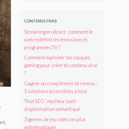
d
a
n
CONTENUS FRAIS
s
l
Streaming en direct : comment le
’
web redéfinit les émissions et
i
m
programmes TV ?
m
Comment exploiter les casques
o
b
gaming pour créer du contenu viral
i
?
l
i
Gagner un complément de revenu :
e
5 solutions accessibles à tous
r
à
Thot SEO : meilleur outil
d
e
d’optimisation sémantique
i
s
3 genres de jeu vidéo les plus
ant
t
emblématiques