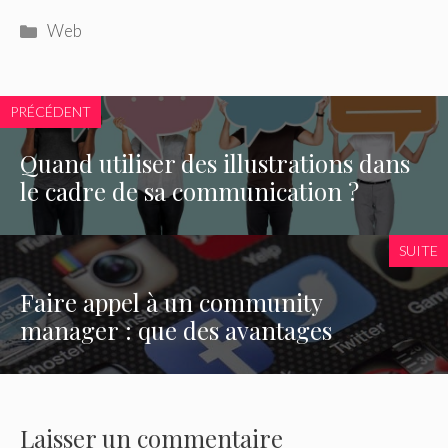
Catégories
Web
PRÉCÉDENT
Quand utiliser des illustrations dans
le cadre de sa communication ?
SUITE
Faire appel à un community
manager : que des avantages
Laisser un commentaire