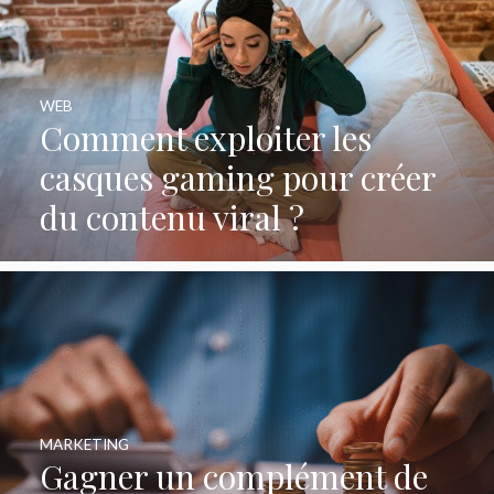
WEB
Comment exploiter les
casques gaming pour créer
du contenu viral ?
MARKETING
Gagner un complément de