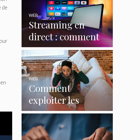
e de
WEB
Streaming en
direct : comment
pour
le web redéfinit les
émissions et
n
programmes TV ?
WEB
 en
Comment
exploiter les
casques gaming
pour créer du
contenu viral ?