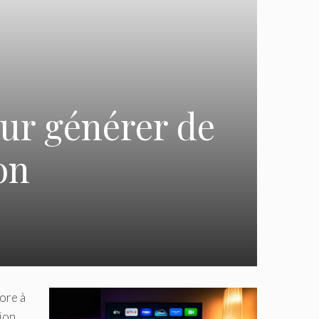
ur générer de
ion
core à
tion