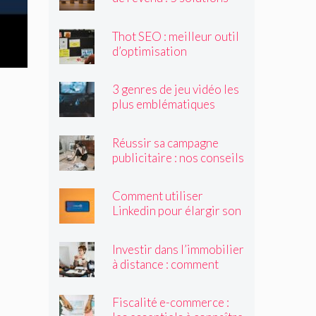
accessibles à tous
Thot SEO : meilleur outil
d’optimisation
sémantique
3 genres de jeu vidéo les
plus emblématiques
Réussir sa campagne
publicitaire : nos conseils
Comment utiliser
Linkedin pour élargir son
réseau et trouver des
clients ?
Investir dans l’immobilier
à distance : comment
procéder ?
Fiscalité e-commerce :