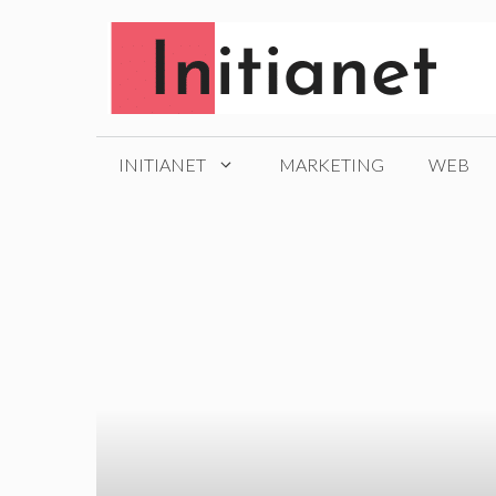
Aller
au
contenu
INITIANET
MARKETING
WEB