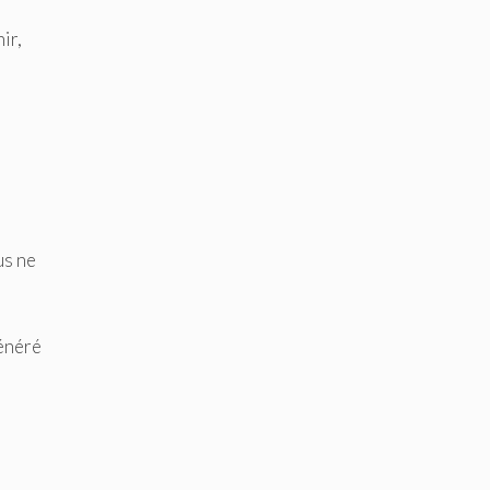
ir,
us ne
généré