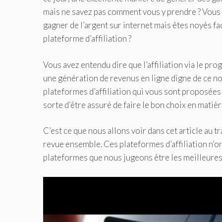
mais ne savez pas comment vous y prendre ? Vous 
gagner de l’argent sur internet mais êtes noyés fa
plateforme d’affiliation ?
Vous avez entendu dire que l’affiliation via le p
une génération de revenus en ligne digne de ce nom
plateformes d’affiliation qui vous sont proposées 
sorte d’être assuré de faire le bon choix en matière
C’est ce que nous allons voir dans cet article au t
revue ensemble. Ces plateformes d’affiliation n’o
plateformes que nous jugeons être les meilleures 