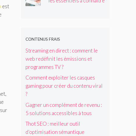
les essentiels à connaître
n
est
e
CONTENUS FRAIS
Streaming en direct : comment le
web redéfinit les émissions et
programmes TV ?
Comment exploiter les casques
gaming pour créer du contenu viral
et,
?
ue
Gagner un complément de revenu :
 sur
5 solutions accessibles à tous
Thot SEO : meilleur outil
d’optimisation sémantique