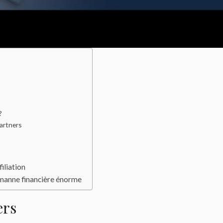
?
artners
iliation
e manne financière énorme
ers