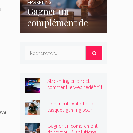
MARKETING
Gagner un
u
complément de
revenu : 5
solutions
Rechercher :
accessibles à tous
Streaming en direct :
comment le web redéfinit
les émissions et
programmes TV ?
Comment exploiter les
casques gaming pour
avail
créer du contenu viral ?
Gagner un complément
de revenu : 5 solutions