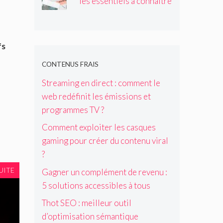
les essentiels à connaître
fs
CONTENUS FRAIS
Streaming en direct : comment le
web redéfinit les émissions et
programmes TV ?
Comment exploiter les casques
gaming pour créer du contenu viral
?
UITE
Gagner un complément de revenu :
5 solutions accessibles à tous
Thot SEO : meilleur outil
d’optimisation sémantique