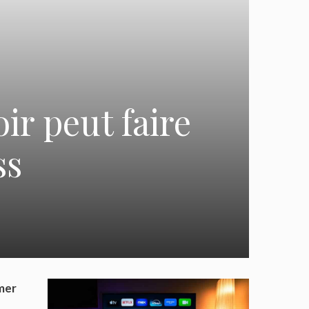
ir peut faire
ss
îmer