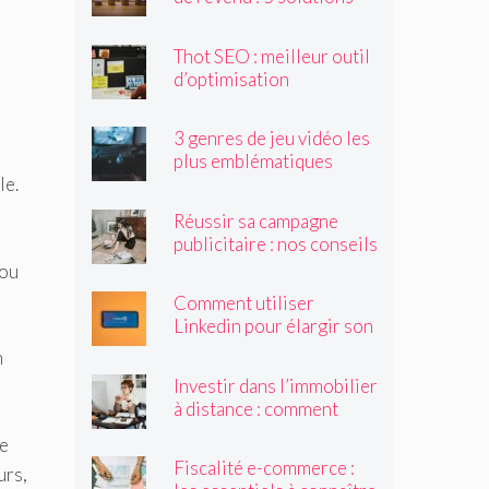
accessibles à tous
Thot SEO : meilleur outil
d’optimisation
sémantique
3 genres de jeu vidéo les
plus emblématiques
le.
Réussir sa campagne
publicitaire : nos conseils
 ou
Comment utiliser
Linkedin pour élargir son
réseau et trouver des
n
clients ?
Investir dans l’immobilier
à distance : comment
procéder ?
ve
Fiscalité e-commerce :
urs,