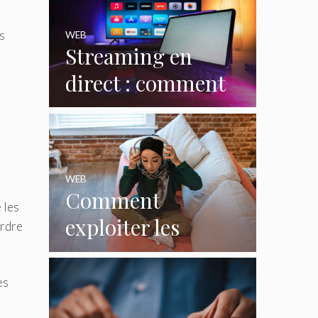
s
WEB
Streaming en
direct : comment
le web redéfinit les
émissions et
programmes TV ?
WEB
Comment
 les
exploiter les
erdre
casques gaming
pour créer du
es
contenu viral ?